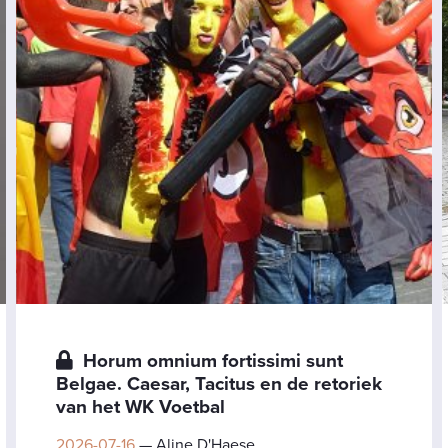
Horum omnium fortissimi sunt
Belgae. Caesar, Tacitus en de retoriek
van het WK Voetbal
2026-07-16
— Aline D'Haese