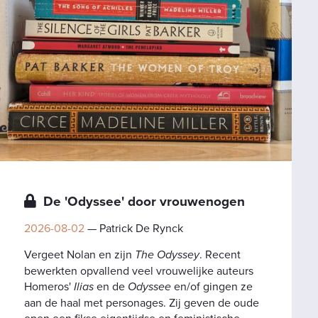
De 'Odyssee' door vrouwenogen
2026-08-02
— Patrick De Rynck
Vergeet Nolan en zijn
The Odyssey
. Recent
bewerkten opvallend veel vrouwelijke auteurs
Homeros'
Ilias
en de
Odyssee
en/of gingen ze
aan de haal met personages. Zij geven de oude
epen een fikse eigentijdse en feministische