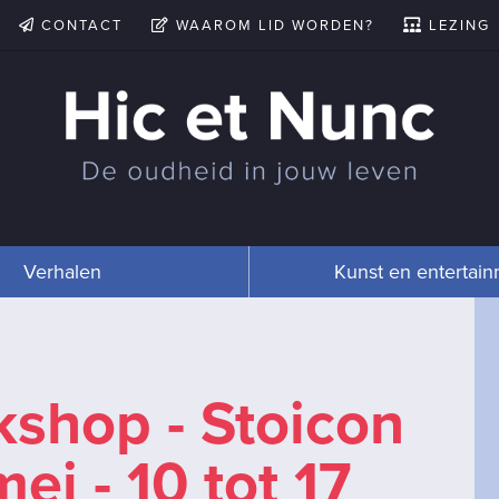
CONTACT
WAAROM LID WORDEN?
LEZING
Verhalen
Kunst en entertai
kshop - Stoicon
mei - 10 tot 17