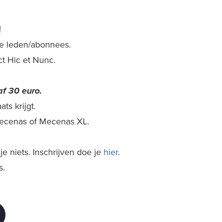
!
nze leden/abonnees.
ect Hic et Nunc.
f 30 euro.
ts krijgt.
 Mecenas of Mecenas XL.
e niets. Inschrijven doe je
hier
.
s.