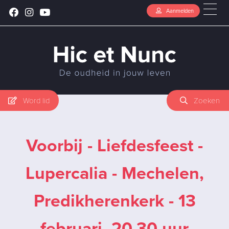
Aanmelden
Word lid
Zoeken
Voorbij - Liefdesfeest -
Lupercalia - Mechelen,
Predikherenkerk - 13
februari, 20.30 uur