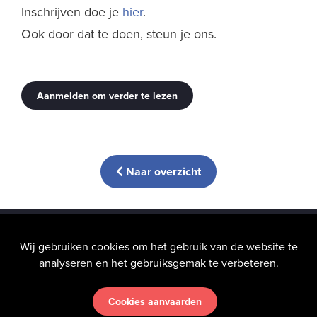
Inschrijven doe je
hier
.
Ook door dat te doen, steun je ons.
Aanmelden om verder te lezen
Naar overzicht
info@hic-nunc.be
Wij gebruiken cookies om het gebruik van de website te
analyseren en het gebruiksgemak te verbeteren.
Cookies aanvaarden
Uw privacy
vinden wij heel belangrijk — Lees onze
Algemene