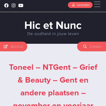
Aanmelden
Word lid
Zoeken
Toneel – NTGent – Grief
& Beauty – Gent en
andere plaatsen –
november en voorjaar