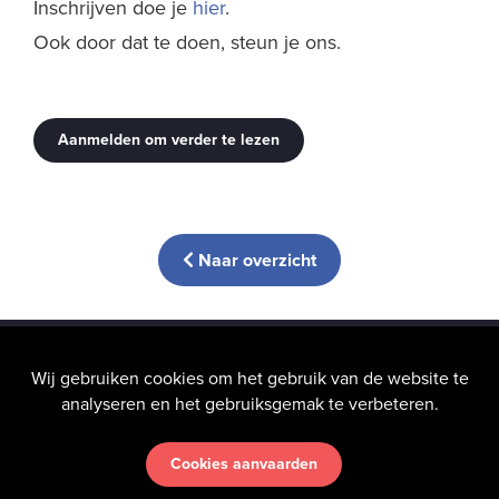
Inschrijven doe je
hier
.
Ook door dat te doen, steun je ons.
Aanmelden om verder te lezen
Naar overzicht
info@hic-nunc.be
Wij gebruiken cookies om het gebruik van de website te
analyseren en het gebruiksgemak te verbeteren.
Cookies aanvaarden
Uw privacy
vinden wij heel belangrijk — Lees onze
Algemene