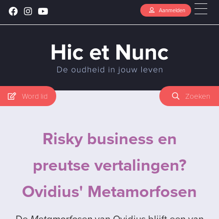
Aanmelden
Word lid
Zoeken
Risky business en
preutse vertalingen?
Ovidius' Metamorfosen