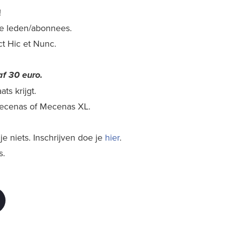
!
nze leden/abonnees.
ect Hic et Nunc.
f 30 euro.
ts krijgt.
 Mecenas of Mecenas XL.
e niets. Inschrijven doe je
hier
.
s.