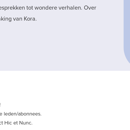
gesprekken tot wondere verhalen. Over
aking van Kora.
!
nze leden/abonnees.
ect Hic et Nunc.