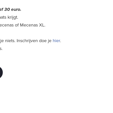
f 30 euro.
ts krijgt.
 Mecenas of Mecenas XL.
e niets. Inschrijven doe je
hier
.
s.