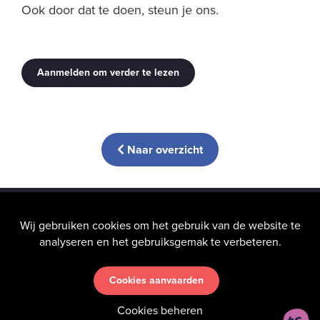
Ook door dat te doen, steun je ons.
Aanmelden om verder te lezen
Naar overzicht
info@hic-nunc.be
Wij gebruiken cookies om het gebruik van de website te
analyseren en het gebruiksgemak te verbeteren.
Cookies aanvaarden
Uw privacy
vinden wij heel belangrijk — Lees onze
Algemene
voorwaarden
—
Disclaimer
Cookies beheren