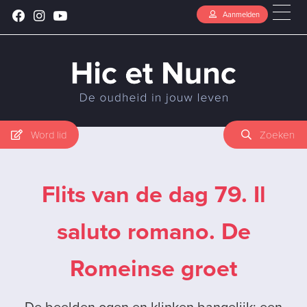
Aanmelden
Word lid
Zoeken
Flits van de dag 79. Il
saluto romano. De
Romeinse groet