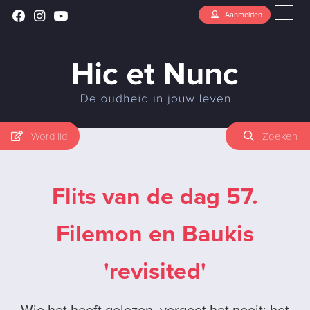
Aanmelden
Word lid
Zoeken
Flits van de dag 57.
Filemon en Baukis
'revisited'