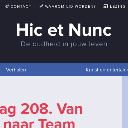
CONTACT
WAAROM LID WORDEN?
LEZING
Verhalen
Kunst en entertai
dag 208. Van
 naar Team