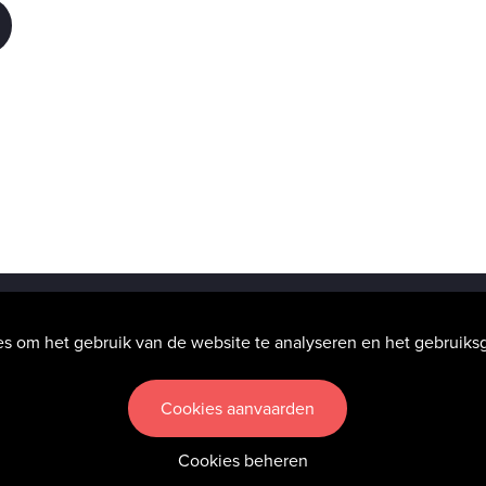
info@hic-nunc.be
es om het gebruik van de website te analyseren en het gebruiks
Cookies aanvaarden
inden wij heel belangrijk — Lees onze
Algemene voorwaarden
Cookies beheren