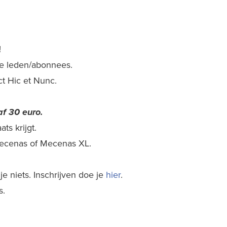
!
nze leden/abonnees.
ect Hic et Nunc.
f 30 euro.
ts krijgt.
 Mecenas of Mecenas XL.
e niets. Inschrijven doe je
hier
.
s.