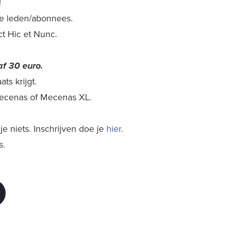
!
nze leden/abonnees.
ect Hic et Nunc.
f 30 euro.
ts krijgt.
 Mecenas of Mecenas XL.
e niets. Inschrijven doe je
hier
.
s.