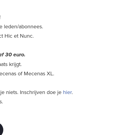
!
nze leden/abonnees.
ect Hic et Nunc.
f 30 euro.
ts krijgt.
 Mecenas of Mecenas XL.
e niets. Inschrijven doe je
hier
.
s.