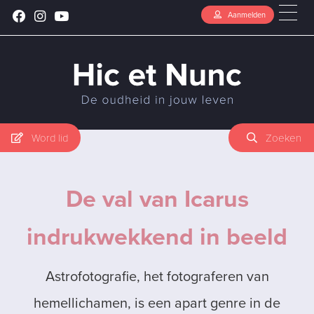
Aanmelden
Word lid
Zoeken
De val van Icarus
indrukwekkend in beeld
Astrofotografie, het fotograferen van
hemellichamen, is een apart genre in de