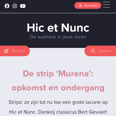
Aanmelden
Word lid
Zoeken
De strip 'Murena':
opkomst en ondergang
Strips: ze zijn tot nu toe een grote lacune op
Hic et Nunc. Dankzij classicus Bert Gevaert