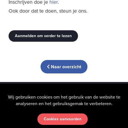
Inschrijven doe je
hier
.
Ook door dat te doen, steun je ons.
Aanmelden om verder te lezen
Naar overzicht
info@hic-nunc.be
Wij gebruiken cookies om het gebruik van de website te
analyseren en het gebruiksgemak te verbeteren.
Cookies aanvaarden
Uw privacy
vinden wij heel belangrijk — Lees onze
Algemene