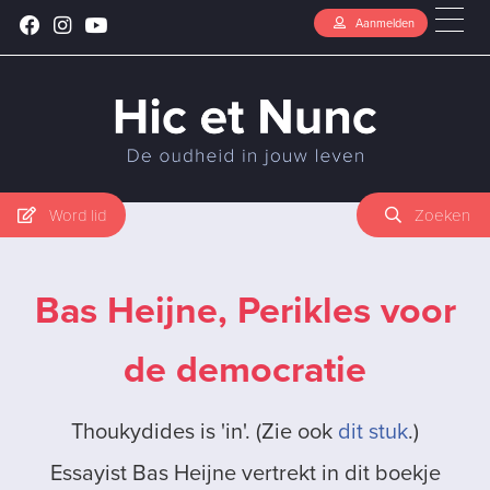
Aanmelden
Word lid
Zoeken
Bas Heijne, Perikles voor
de democratie
Thoukydides is 'in'. (Zie ook
dit stuk
.)
Essayist Bas Heijne vertrekt in dit boekje