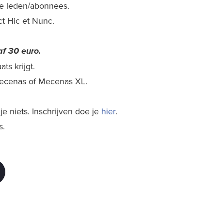
nze leden/abonnees.
ect Hic et Nunc.
f 30 euro.
ts krijgt.
 Mecenas of Mecenas XL.
e niets. Inschrijven doe je
hier
.
s.