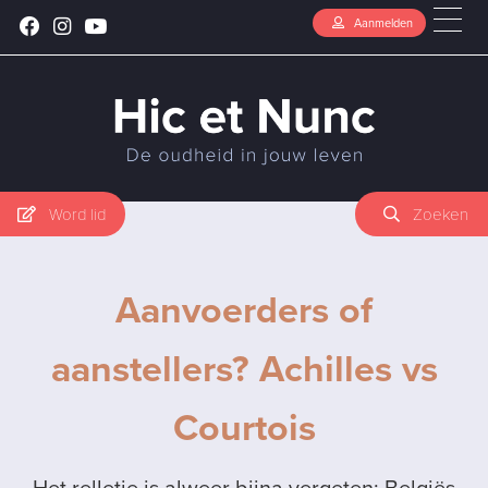
Aanmelden
Word lid
Zoeken
Aanvoerders of
aanstellers? Achilles vs
Courtois
Het relletje is alweer bijna vergeten: Belgiës